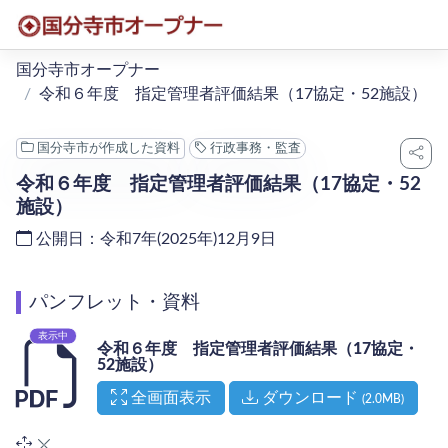
本文へ移動
国分寺市オープナー
令和６年度 指定管理者評価結果（17協定・52施設）
国分寺市が作成した資料
行政事務・監査
令和６年度 指定管理者評価結果（17協定・52
施設）
公開日：令和7年(2025年)12月9日
パンフレット・資料
表示中
令和６年度 指定管理者評価結果（17協定・
52施設）
（新しいタブで開く）
全画面表示
ダウンロード
(2.0MB)