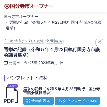
本文へ移動
国分寺市オープナー
選挙の記録（令和５年４月23日執行国分寺市議会議員
選挙）
国分寺市が作成した資料
選挙記録
選挙の記録（令和５年４月23日執行国分寺市議
会議員選挙）
公開日：令和5年(2023年)8月1日
パンフレット・資料
表示中
選挙の記録（令和５年４月23日執行 国分寺
市議会議員選挙）
（新しいタブで開く）
全画面表示
ダウンロード
(7.4MB)