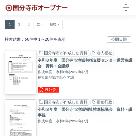
本文へ移動
国分寺市オープナー 検索結果
1
2
3
次 ›
最後 »
検索結果：60件中 1〜20件を表示
国分寺市が作成した資料
老人福祉
令和８年度 国分寺市地域包括支援センター運営協議
会 資料・会議録
作成年度：令和8年(2026年)7月
福祉部地域包括ケア課
PDF(2)
国分寺市が作成した資料
福祉行政
令和８年度 国分寺市地域福祉推進協議会 資料・議
事録
作成年度：令和8年(2026年)7月