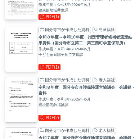
確認
作成年度：令和8年(2026年)6月
健康部地域共生課
PDF(1)
国分寺市が作成した資料
児童福祉
令和８年度～令和10年度 指定管理者候補者選定結
果資料（国分寺市立第二・第三西町学童保育所）
作成年度：令和8年(2026年)6月
子ども家庭部子育て支援課
PDF(1)
国分寺市が作成した資料
老人福祉
令和８年度 国分寺市介護保険運営協議会 会議録・
資料
作成年度：令和8年(2026年)5月
福祉部高齢福祉課
PDF(2)
国分寺市が作成した資料
老人福祉
令和７年度 国分寺市介護保険運営協議会 会議録・