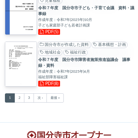
児童福祉
令和７年度 国分寺市子ども・子育て会議 資料・議
事録
作成年度：令和7年(2025年)10月
子ども家庭部子ども若者計画課
PDF(5)
国分寺市が作成した資料
基本構想・計画
地域社会
福祉行政
令和７年度 国分寺市障害者施策推進協議会 議事
録・資料
作成年度：令和7年(2025年)6月
福祉部障害福祉課
PDF(8)
1
2
3
次 ›
最後 »