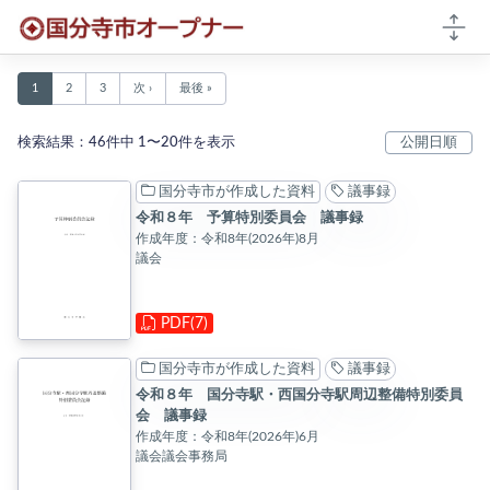
本文へ移動
国分寺市オープナー 検索結果
1
2
3
次 ›
最後 »
検索結果：46件中 1〜20件を表示
国分寺市が作成した資料
議事録
令和８年 予算特別委員会 議事録
作成年度：令和8年(2026年)8月
議会
PDF(7)
国分寺市が作成した資料
議事録
令和８年 国分寺駅・西国分寺駅周辺整備特別委員
会 議事録
作成年度：令和8年(2026年)6月
議会議会事務局