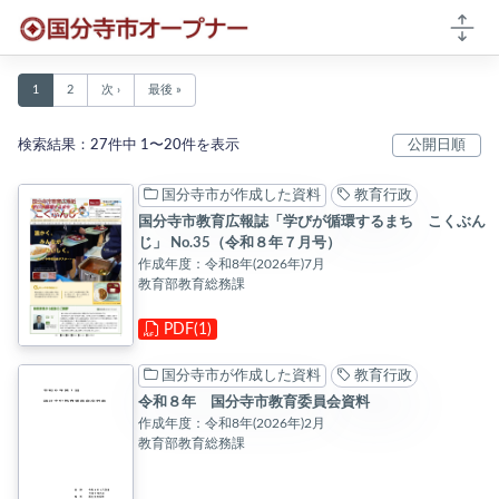
本文へ移動
国分寺市オープナー 検索結果
1
2
次 ›
最後 »
検索結果：27件中 1〜20件を表示
国分寺市が作成した資料
教育行政
国分寺市教育広報誌「学びが循環するまち こくぶん
じ」 No.35（令和８年７月号）
作成年度：令和8年(2026年)7月
教育部教育総務課
PDF(1)
国分寺市が作成した資料
教育行政
令和８年 国分寺市教育委員会資料
作成年度：令和8年(2026年)2月
教育部教育総務課