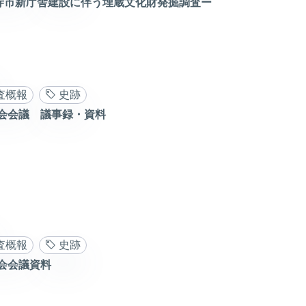
寺市新庁舎建設に伴う埋蔵文化財発掘調査ー
査概報
史跡
会会議 議事録・資料
査概報
史跡
会会議資料