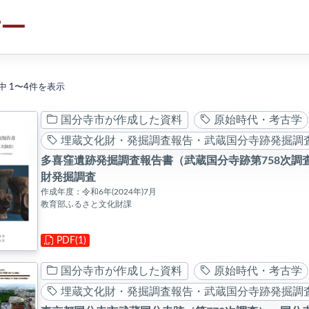
索結果
中 1〜4件を表示
国分寺市が作成した資料
原始時代・考古学
埋蔵文化財・発掘調査報告・武蔵国分寺跡発掘調
多喜窪遺跡発掘調査報告書（武蔵国分寺跡第758次調
財発掘調査
作成年度：令和6年(2024年)7月
教育部ふるさと文化財課
PDF(1)
国分寺市が作成した資料
原始時代・考古学
埋蔵文化財・発掘調査報告・武蔵国分寺跡発掘調