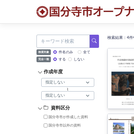
本文へ移動
国分寺市オープナー 検
検索結果：4件
件名のみ
全て
検索対象
する
しない
完全一致
作成年度
~
資料区分
国分寺市が作成した資料
国分寺市以外の資料