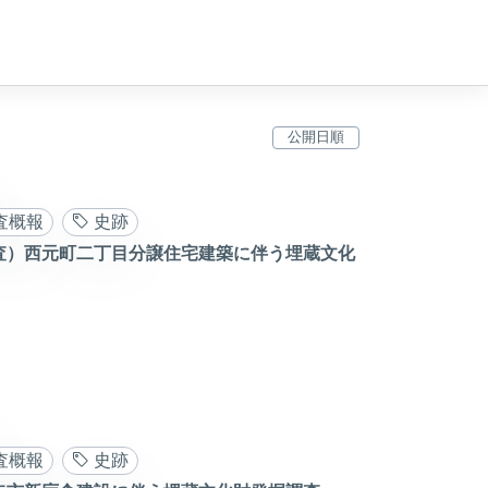
査概報
史跡
査）西元町二丁目分譲住宅建築に伴う埋蔵文化
査概報
史跡