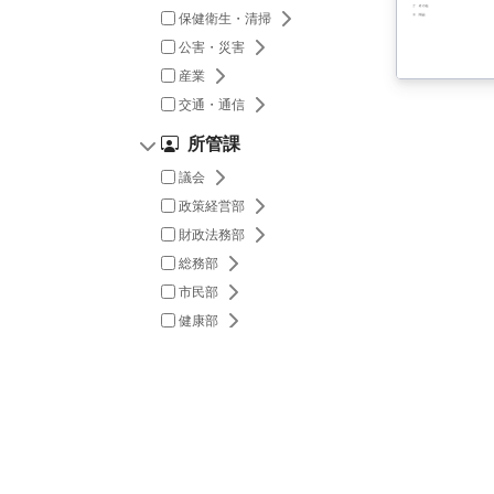
都市施設の下位項目を開閉
保健衛生・清掃
保健衛生・清掃の下位項目
公害・災害
公害・災害の下位項目を開閉
産業
産業の下位項目を開閉
交通・通信
交通・通信の下位項目を開閉
所管課
議会
議会の下位項目を開閉
政策経営部
政策経営部の下位項目を開閉
財政法務部
財政法務部の下位項目を開閉
総務部
総務部の下位項目を開閉
市民部
市民部の下位項目を開閉
健康部
健康部の下位項目を開閉
福祉部
福祉部の下位項目を開閉
子ども家庭部
子ども家庭部の下位項目を開
都市企画部
都市企画部の下位項目を開閉
国
建設環境部
建設環境部の下位項目を開閉
会計課
会計課の下位項目を開閉
本サービスで提供している著作物などは、
選挙管理委員会